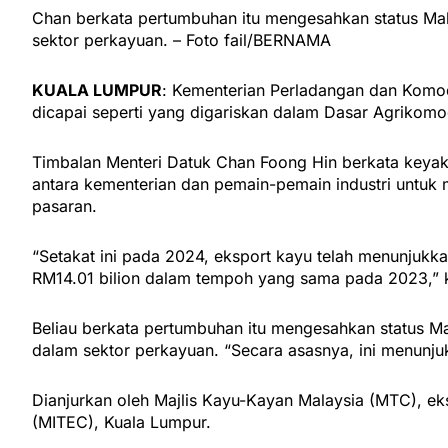
Chan berkata pertumbuhan itu mengesahkan status Mal
sektor perkayuan. – Foto fail/BERNAMA
KUALA LUMPUR
: Kementerian Perladangan dan Komod
dicapai seperti yang digariskan dalam Dasar Agrikomo
Timbalan Menteri Datuk Chan Foong Hin berkata keyakina
antara kementerian dan pemain-pemain industri untuk 
pasaran.
“Setakat ini pada 2024, eksport kayu telah menunjukk
RM14.01 bilion dalam tempoh yang sama pada 2023,” k
Beliau berkata pertumbuhan itu mengesahkan status Ma
dalam sektor perkayuan. “Secara asasnya, ini menun
Dianjurkan oleh Majlis Kayu-Kayan Malaysia (MTC), e
(MITEC), Kuala Lumpur.