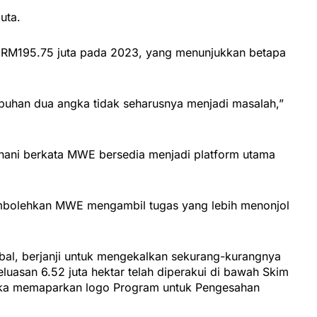
uta.
n RM195.75 juta pada 2023, yang menunjukkan betapa
buhan dua angka tidak seharusnya menjadi masalah,”
 Ghani berkata MWE bersedia menjadi platform utama
mbolehkan MWE mengambil tugas yang lebih menonjol
al, berjanji untuk mengekalkan sekurang-kurangnya
uasan 6.52 juta hektar telah diperakui di bawah Skim
reka memaparkan logo Program untuk Pengesahan