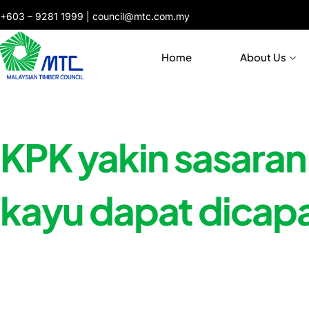
Skip
+603 – 9281 1999 | council@mtc.com.my
to
content
Home
About Us
KPK yakin sasaran 
kayu dapat dicap