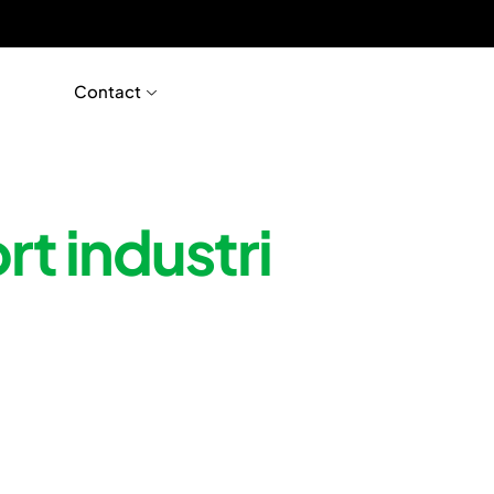
Contact
t industri