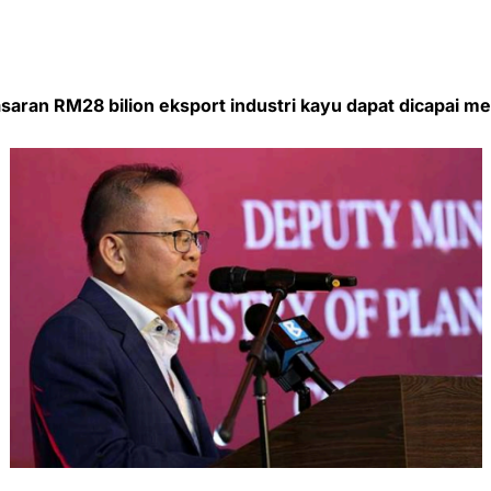
saran RM28 bilion eksport industri kayu dapat dicapai m